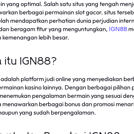
n yang optimal. Salah satu situs yang tengah men
rkan berbagai permainan slot gacor. situs tersebut
elah mendapatkan perhatian dunia perjudian int
 dan beragam fitur yang menguntungkan,
me
IGN88
 kemenangan lebih besar.
 itu IGN88?
adalah platform judi online yang menyediakan ber
ermainan kasino lainnya. Dengan berbagai piliha
menemukan pengalaman bermain yang sesuai dengan
ga menawarkan berbagai bonus dan promosi menar
maupun yang sudah berpengalaman.