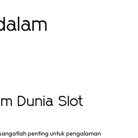
dalam
m Dunia Slot
t sangatlah penting untuk pengalaman