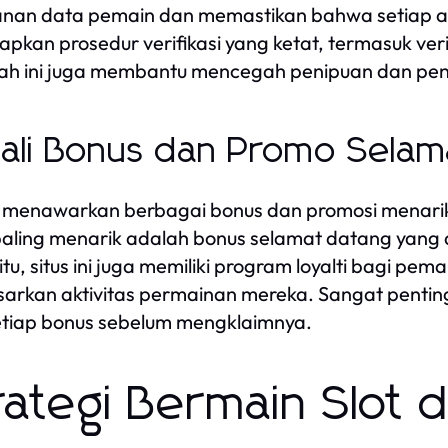
nan data pemain dan memastikan bahwa setiap ak
pkan prosedur verifikasi yang ketat, termasuk veri
ah ini juga membantu mencegah penipuan dan pe
ali Bonus dan Promo Selam
 menawarkan berbagai bonus dan promosi menarik
aling menarik adalah bonus selamat datang yang
 itu, situs ini juga memiliki program loyalti bagi p
arkan aktivitas permainan mereka. Sangat penti
etiap bonus sebelum mengklaimnya.
rategi Bermain Slot 