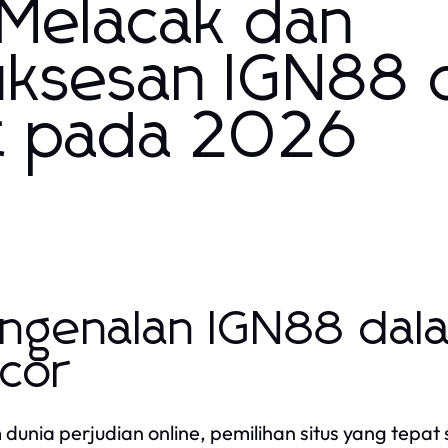
 Melacak dan
uksesan IGN88 
t pada 2026
ngenalan IGN88 dala
cor
dunia perjudian online, pemilihan situs yang tepa