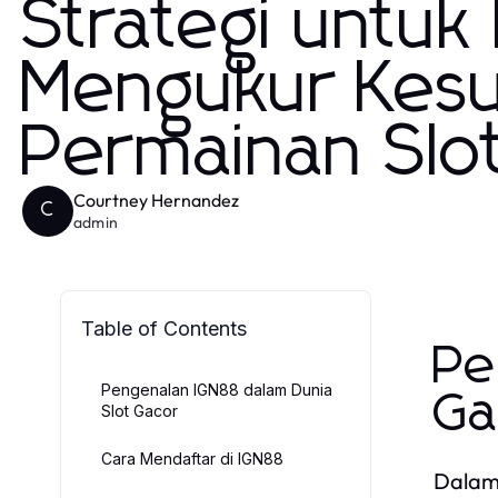
Strategi untuk
Mengukur Kes
Permainan Slo
Courtney Hernandez
C
admin
Table of Contents
Pe
Pengenalan IGN88 dalam Dunia
Ga
Slot Gacor
Cara Mendaftar di IGN88
Dalam 