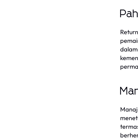
Pah
Return
pemain
dalam 
kemen
perma
Man
Manaje
meneta
termas
berhen