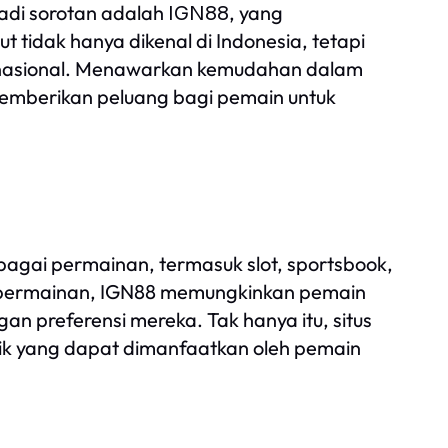
jadi sorotan adalah
, yang
IGN88
 tidak hanya dikenal di Indonesia, tetapi
ernasional. Menawarkan kemudahan dalam
mberikan peluang bagi pemain untuk
bagai permainan, termasuk slot, sportsbook,
n permainan, IGN88 memungkinkan pemain
 preferensi mereka. Tak hanya itu, situs
ik yang dapat dimanfaatkan oleh pemain